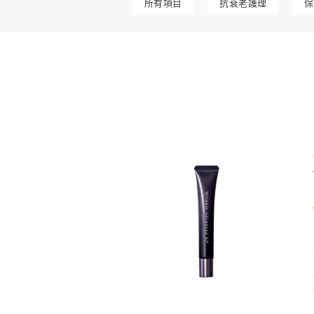
所有項目
抗衰老護理
保