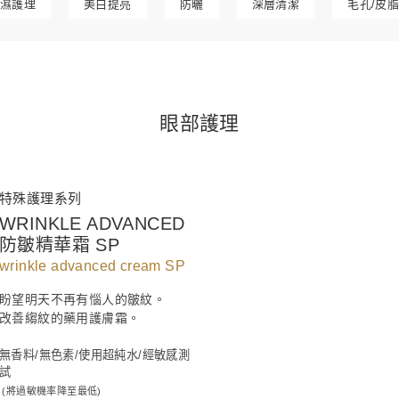
濕護理
美白提亮
防曬
深層清潔
毛孔/皮
眼部護理
特殊護理系列
WRINKLE ADVANCED
防皺精華霜 SP
wrinkle advanced cream SP
盼望明天不再有惱人的皺紋。
改善縐紋的藥用護膚霜。
無香料/無色素/使用超純水/經敏感測
試
(將過敏機率降至最低)