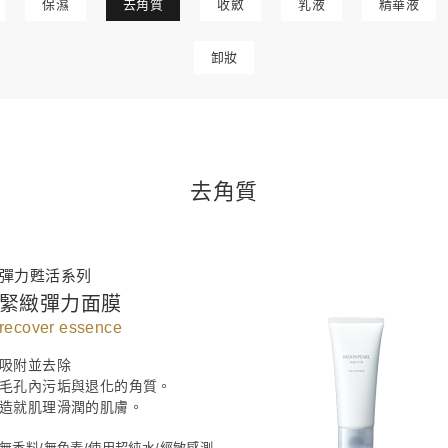
保濕
去角質
收斂
乳液
精華液
卸妝
去角質
彈力甦活系列
緊緻彈力面膜
recover essence
吸附並去除
毛孔內污垢與退化的角質。
造就肌理滑潤的肌膚。