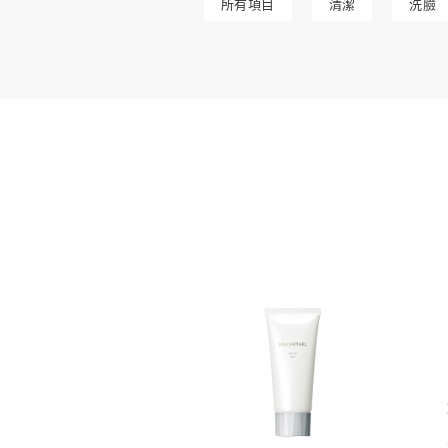
所有項目
清潔
洗臉