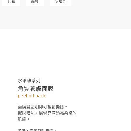
乳霜
面膜
防曬乳
水珍珠系列
角質養膚面膜
peel off pack
面膜變透明即可輕鬆撕除。
擺脫暗沈，展現充滿透亮柔嫩的
肌膚。