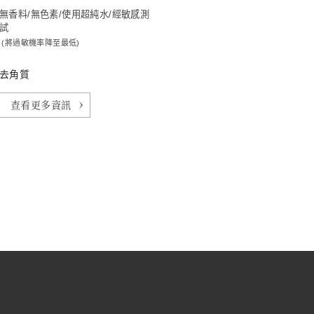
無香料/無色素/使用超純水/經敏感測
試
(將過敏機率降至最低)
去角質
查看更多資訊