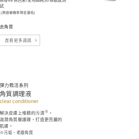
無香料/無色素/使用超純水/經敏感測
試
(將過敏機率降至最低)
去角質
查看更多資訊
彈力甦活系列
角質調理液
clear conditioner
※
解決皮膚上堆積的污漬
。
滋潤角質層護理，打造更亮麗的
肌膚。
※污垢、老廢角質