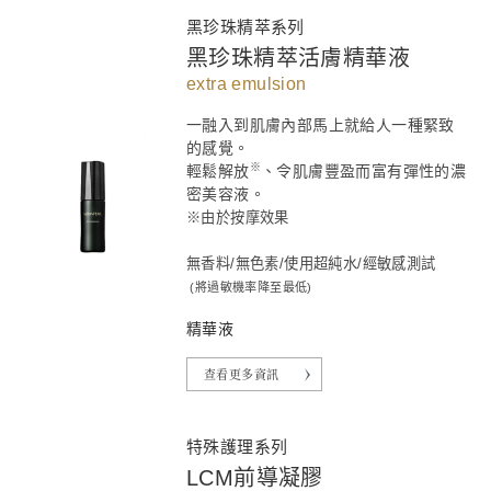
黑珍珠精萃系列
黑珍珠精萃活膚精華液
extra emulsion
一融入到肌膚內部馬上就給人一種緊致
的感覺。
※
輕鬆解放
、令肌膚豐盈而富有彈性的濃
密美容液。
※由於按摩效果
無香料/無色素/使用超純水/經敏感測試
(將過敏機率降至最低)
精華液
查看更多資訊
特殊護理系列
LCM前導凝膠