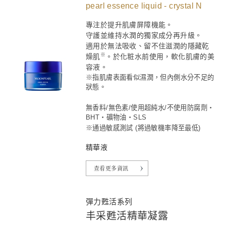
pearl essence liquid - crystal N
專注於提升肌膚屏障機能。
守護並維持水潤的獨家成分再升級。
適用於無法吸收、留不住滋潤的隱藏乾
※
燥肌
。於化粧水前使用，軟化肌膚的美
容液。
※指肌膚表面看似濕潤，但內側水分不足的
狀態。
無香料/無色素/使用超純水/不使用防腐劑・
BHT
・礦物油
・SLS
※通過敏感測試 (將過敏機率降至最低)
精華液
查看更多資訊
彈力甦活系列
丰采甦活精華凝露