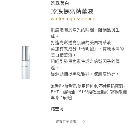
珍珠美白
珍珠提亮精華液
whitening esseence
肌膚曝曬於陽光的瞬間，阻絕黑斑生
成。
打造光彩透亮肌膚的美白精華液。
添加有效成分「傳明酸」，質地水潤的
美白精華液。
阻絕引發黑色素生成之信號因子的傳
遞，
從源頭捕捉黑斑徵兆，使肌膚透亮。
無香料/無色素/使用超純水/不使用防腐劑・
BHT
・礦物油
・SLS
/經敏感測試 (將過敏機
率降至最低)
精華液
查看更多資訊