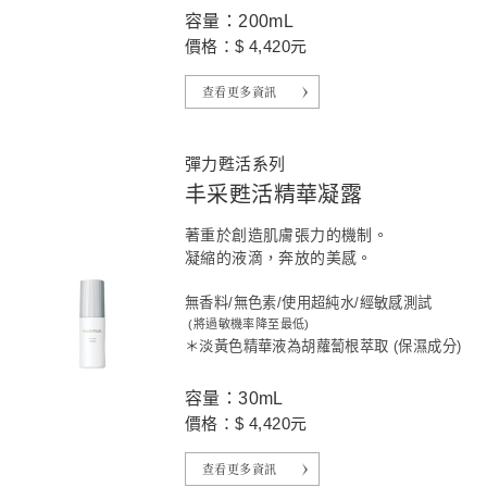
容量：200mL
價格：$ 4,420元
查看更多資訊
彈力甦活系列
丰采甦活精華凝露
著重於創造肌膚張力的機制。
凝縮的液滴，奔放的美感。
無香料/無色素/使用超純水/經敏感測試
(將過敏機率降至最低)
＊淡黃色精華液為胡蘿蔔根萃取 (保濕成分)
容量：30mL
價格：$ 4,420元
查看更多資訊