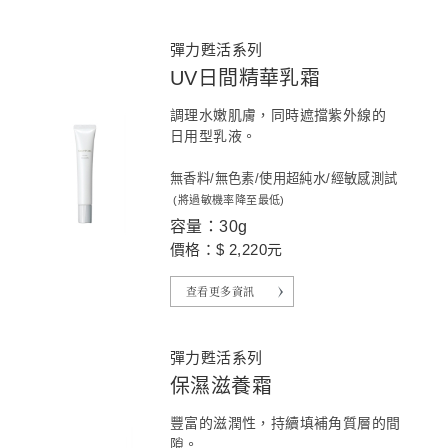
彈力甦活系列
UV日間精華乳霜
調理水嫩肌膚，同時遮擋紫外線的
日用型乳液。
無香料/無色素/使用超純水/經敏感測試
(將過敏機率降至最低)
容量：30g
價格：$ 2,220元
查看更多資訊
彈力甦活系列
保濕滋養霜
豐富的滋潤性，持續填補角質層的間
隙。