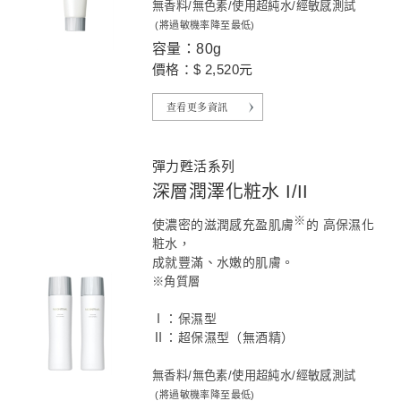
無香料/無色素/使用超純水/經敏感測試
(將過敏機率降至最低)
容量：80g
價格：$ 2,520元
查看更多資訊
彈力甦活系列
深層潤澤化粧水 I/II
※
使濃密的滋潤感充盈肌膚
的 高保濕化
粧水，
成就豐滿、水嫩的肌膚。
※角質層
Ⅰ：保濕型
Ⅱ：超保濕型（無酒精）
無香料/無色素/使用超純水/經敏感測試
(將過敏機率降至最低)