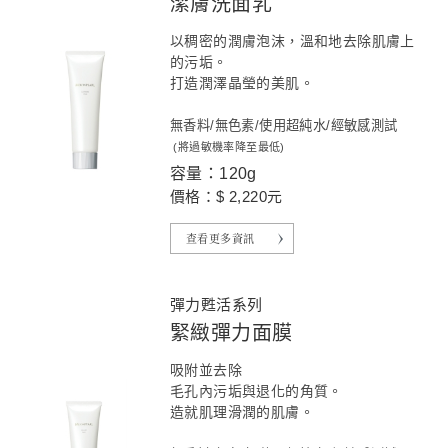
潔膚洗面乳
以稠密的潤膚泡沫，溫和地去除肌膚上
的污垢。
打造潤澤晶瑩的美肌。
無香料/無色素/使用超純水/經敏感測試
(將過敏機率降至最低)
容量：120g
價格：$ 2,220元
查看更多資訊
彈力甦活系列
緊緻彈力面膜
吸附並去除
毛孔內污垢與退化的角質。
造就肌理滑潤的肌膚。