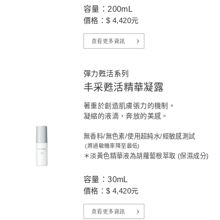
容量：200mL
價格：$ 4,420元
查看更多資訊
彈力甦活系列
丰采甦活精華凝露
著重於創造肌膚張力的機制。
凝縮的液滴，奔放的美感。
無香料/無色素/使用超純水/經敏感測試
(將過敏機率降至最低)
＊淡黃色精華液為胡蘿蔔根萃取 (保濕成分)
容量：30mL
價格：$ 4,420元
查看更多資訊