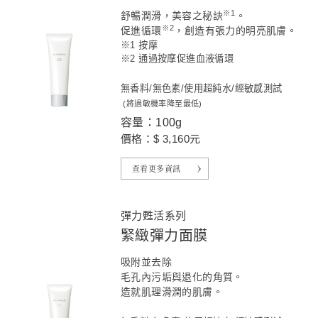
※1
舒暢潤滑，美容之秘訣
。
※
2
促進循環
，創造有張力的明亮肌膚。
※1 按摩
※2 通過按摩促進血液循環
無香料/無色素/使用超純水/經敏感測試
(將過敏機率降至最低)
容量：100g
價格：$ 3,160元
查看更多資訊
彈力甦活系列
緊緻彈力面膜
吸附並去除
毛孔內污垢與退化的角質。
造就肌理滑潤的肌膚。