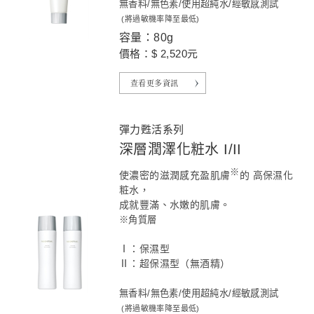
無香料/無色素/使用超純水/經敏感測試
(將過敏機率降至最低)
容量：80g
價格：$ 2,520元
查看更多資訊
彈力甦活系列
深層潤澤化粧水 I/II
※
使濃密的滋潤感充盈肌膚
的 高保濕化
粧水，
成就豐滿、水嫩的肌膚。
※角質層
Ⅰ：保濕型
Ⅱ：超保濕型（無酒精）
無香料/無色素/使用超純水/經敏感測試
(將過敏機率降至最低)