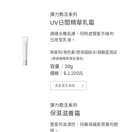
彈力甦活系列
UV日間精華乳霜
調理水嫩肌膚，同時遮擋紫外線的
日用型乳液。
無香料/無色素/使用超純水/經敏感測試
(將過敏機率降至最低)
容量：30g
價格：$ 2,220元
查看更多資訊
彈力甦活系列
保濕滋養霜
豐富的滋潤性，持續填補角質層的間
隙。