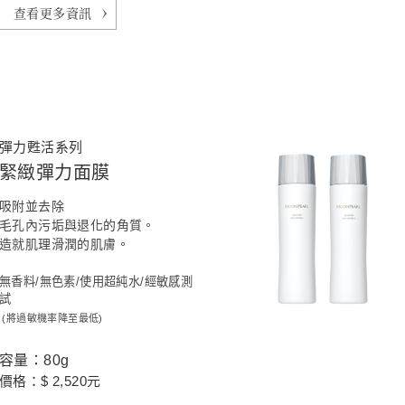
查看更多資訊
彈力甦活系列
緊緻彈力面膜
吸附並去除
毛孔內污垢與退化的角質。
造就肌理滑潤的肌膚。
無香料/無色素/使用超純水/經敏感測
試
(將過敏機率降至最低)
容量：80g
價格：$ 2,520元