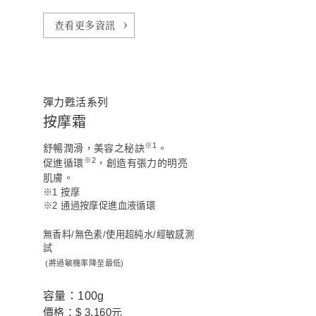
查看更多資訊
彈力甦活系列
按摩霜
※1
舒暢潤滑，美容之秘訣
。
※
2
促進循環
，創造有張力的明亮
肌膚。
※1 按摩
※2 通過按摩促進血液循環
無香料/無色素/使用超純水/經敏感測
試
(將過敏機率降至最低)
容量：100g
價格：$ 3,160元