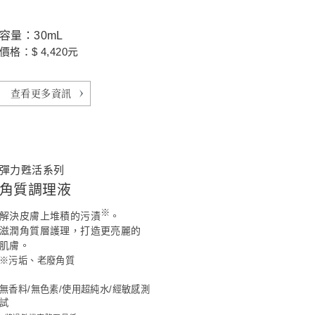
容量：30mL
價格：$ 4,420元
查看更多資訊
彈力甦活系列
角質調理液
※
解決皮膚上堆積的污漬
。
滋潤角質層護理，打造更亮麗的
肌膚。
※污垢、老廢角質
無香料/無色素/使用超純水/經敏感測
試