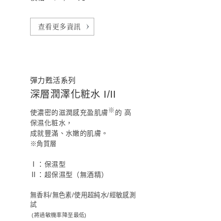
查看更多資訊
彈力甦活系列
深層潤澤化粧水 I/II
※
使濃密的滋潤感充盈肌膚
的 高
保濕化粧水，
成就豐滿、水嫩的肌膚。
※角質層
Ⅰ：保濕型
Ⅱ：超保濕型（無酒精）
無香料/無色素/使用超純水/經敏感測
試
(將過敏機率降至最低)