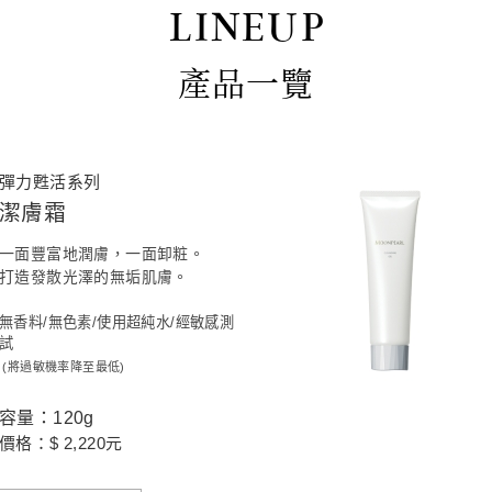
LINEUP
產品一覽
彈力甦活系列
潔膚霜
一面豐富地潤膚，一面卸粧。
打造發散光澤的無垢肌膚。
無香料/無色素/使用超純水/經敏感測
試
(將過敏機率降至最低)
容量：120g
價格：$ 2,220元