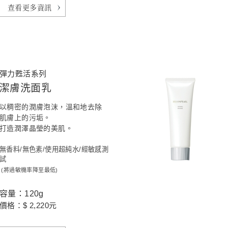
查看更多資訊
彈力甦活系列
潔膚洗面乳
以稠密的潤膚泡沫，溫和地去除
肌膚上的污垢。
打造潤澤晶瑩的美肌。
無香料/無色素/使用超純水/經敏感測
試
(將過敏機率降至最低)
容量：120g
價格：$ 2,220元