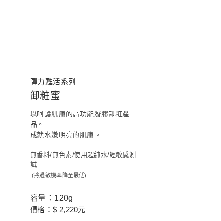
彈力甦活系列
卸粧蜜
以呵護肌膚的高功能凝膠卸粧產
品。
成就水嫩明亮的肌膚。
無香料/無色素/使用超純水/經敏感測
試
(將過敏機率降至最低)
容量：120g
價格：$ 2,220元