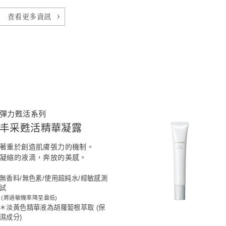
查看更多資訊
彈力甦活系列
丰采甦活精華凝露
著重於創造肌膚張力的機制。
凝縮的液滴，奔放的美感。
無香料/無色素/使用超純水/經敏感測
試
(將過敏機率降至最低)
＊淡黃色精華液為胡蘿蔔根萃取 (保
濕成分)