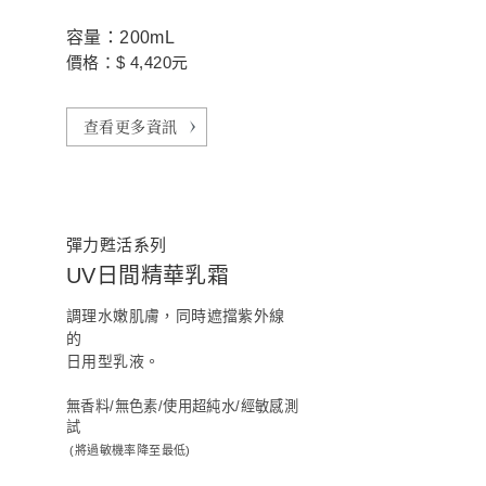
容量：200mL
價格：$ 4,420元
查看更多資訊
彈力甦活系列
UV日間精華乳霜
調理水嫩肌膚，同時遮擋紫外線
的
日用型乳液。
無香料/無色素/使用超純水/經敏感測
試
(將過敏機率降至最低)