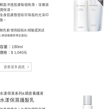
輕盈滲透肌膚每個角落，深層滋
潤保濕。
全身肌膚散發如珍珠般的光采印
象。
無色素/使用超純水/經敏感測試
(將過敏機率降至最低)
容量：180ml
價格：$ 1,040元
查看更多資訊
水漾保濕系列&頭皮養護液
水漾保濕護髮乳