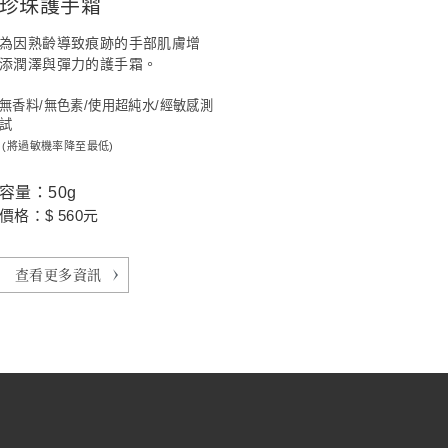
珍珠護手霜
為因熟齡導致痕跡的手部肌膚增
添潤澤與彈力的護手霜。
無香料/無色素/使用超純水/經敏感測
試
(將過敏機率降至最低)
容量：50g
價格：$ 560元
查看更多資訊