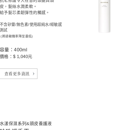
抗老修護令人在意的頭髮與頭
皮，髮絲水潤柔軟。
給予髮芯柔韌彈性的觸感。
不含矽靈/無色素/使用超純水/經敏感
測試
(將過敏機率降至最低)
容量：400ml
價格：$ 1,040元
查看更多資訊
水漾保濕系列&頭皮養護液