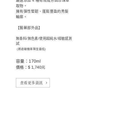
嚴選添加 4 種有效成分與珍珠萃
取物。
擁有彈性堅韌、蓬鬆豐盈的秀髮
輪廓。
【醫藥部外品】
無香料/無色素/使用超純水/經敏感測
試
(將過敏機率降至最低)
容量：170ml
價格：$ 1,740元
查看更多資訊