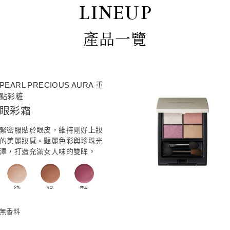
LINEUP
產品一覽
PEARL PRECIOUS AURA 重
點彩粧
眼彩霜
緊密服貼於眼皮，維持剛好上妝
的美麗妝感。豔麗色彩與珍珠光
澤，打造充滿女人味的雙眸。
無香料