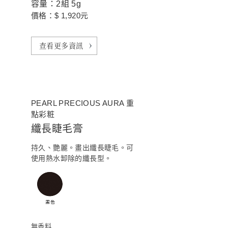
容量：2組 5g
價格：$ 1,920元
查看更多資訊
PEARL PRECIOUS AURA 重
點彩粧
纖長睫毛膏
持久、艷麗。畫出纖長睫毛。可
使用熱水卸除的纖長型。
無香料