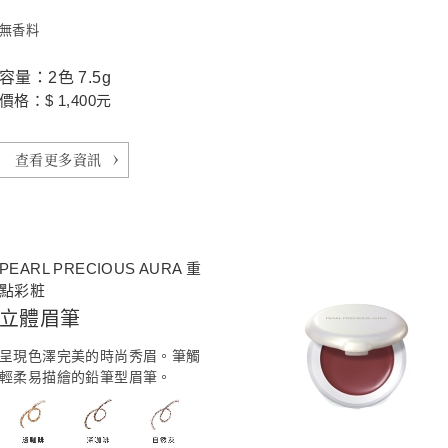
無香料
容量：2色 7.5g
價格：$ 1,400元
查看更多資訊
PEARL PRECIOUS AURA 重
點彩粧
立體眉筆
呈現色澤完美的時尚秀眉。筆觸
輕柔易描繪的鉛筆型眉筆。