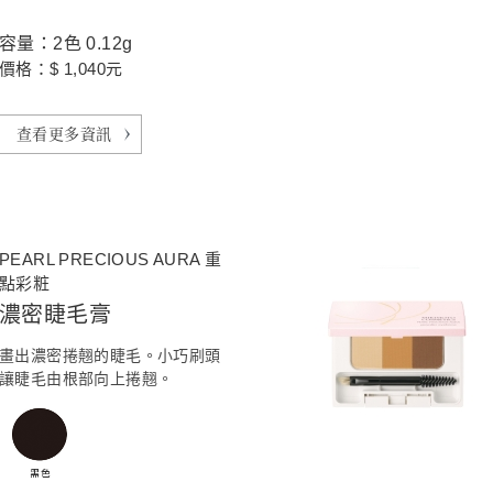
容量：2色 0.12g
價格：$ 1,040元
查看更多資訊
PEARL PRECIOUS AURA 重
點彩粧
濃密睫毛膏
畫出濃密捲翹的睫毛。小巧刷頭
讓睫毛由根部向上捲翹。