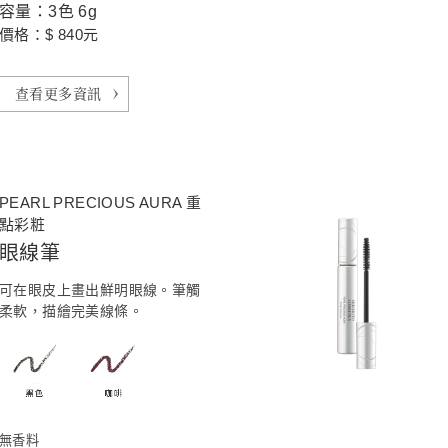
容量：3色 6g
價格：$ 840元
查看更多資訊
PEARL PRECIOUS AURA 重
點彩粧
眼線筆
可在眼皮上畫出鮮明眼線。筆觸
柔軟，描繪完美線條。
無香料