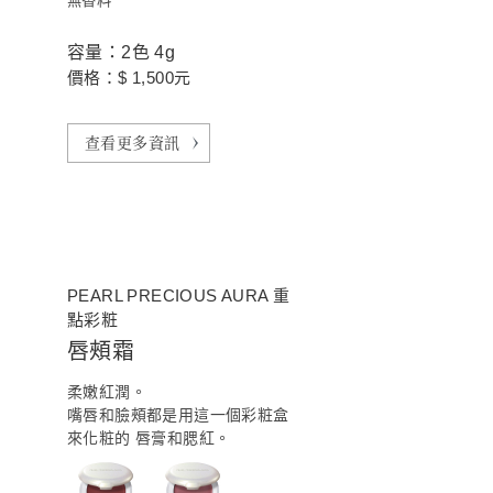
無香料
容量：2色 4g
價格：$ 1,500元
查看更多資訊
PEARL PRECIOUS AURA 重
點彩粧
唇頰霜
柔嫩紅潤。
嘴唇和臉頰都是用這一個彩粧盒
來化粧的 唇膏和腮紅。