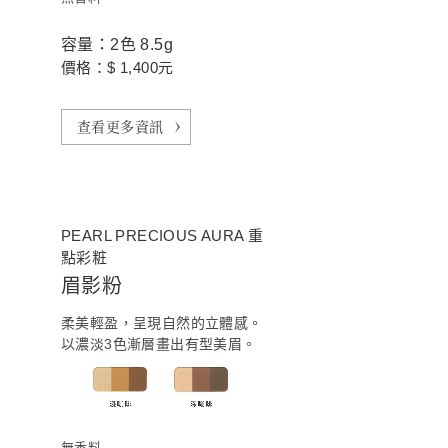
容量：2色 8.5g
價格：$ 1,400元
查看更多資訊
PEARL PRECIOUS AURA 重
點彩粧
眉影粉
柔美輕盈，呈現自然的立體感。
以濃淡3色漸層畫出有型美眉。