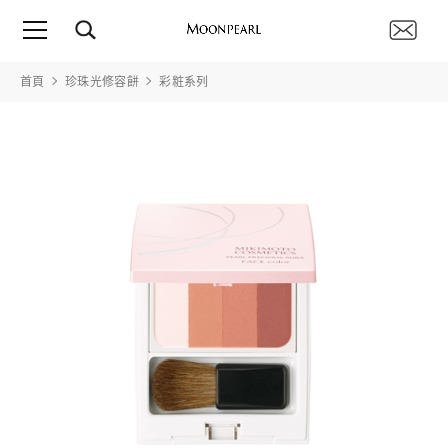
首頁
珍珠光修容餅
彩粧系列