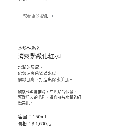
查看更多資訊
水珍珠系列
清爽緊緻化粧水I
水潤的觸感，
給您清爽的滿滿水感。
緊緻肌膚，打造出保水美肌。
觸感輕盈易推滑，立即貼合保濕。
緊緻粗大的毛孔，讓您擁有水潤的細
緻美肌。
容量：150mL
價格：$ 1,600元