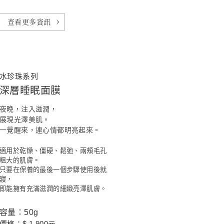
查看更多資訊
水珍珠系列
深層睡眠面膜
夜晚，注入滋潤，
展現光澤美肌。
一覺醒來，連心情都明亮起來。
適用於乾燥、僵硬、鬆弛、兩頰毛孔
粗大的肌膚。
只要在保養的最後一個步驟使用後就
寢，
即能擁有充滿滋潤的細緻亮澤肌膚。
容量：50g
價格：$ 1,900元