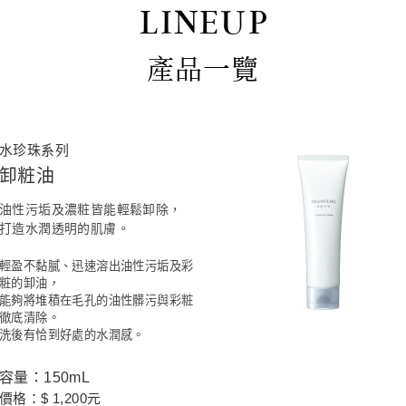
LINEUP
產品一覽
水珍珠系列
卸粧油
油性污垢及濃粧皆能輕鬆卸除，
打造水潤透明的肌膚。
輕盈不黏膩、迅速溶出油性污垢及彩
粧的卸油，
能夠將堆積在毛孔的油性髒污與彩粧
徹底清除。
洗後有恰到好處的水潤感。
容量：150mL
價格：$ 1,200元