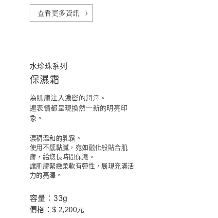
查看更多資訊
水珍珠系列
保濕霜
為肌膚注入濃密的潤澤。
連表情都呈現換然一新的明亮印
象。
濃稠溫和的乳霜。
使用不感黏膩，宛如融化般貼合肌
膚，給您長時間保濕。
讓肌膚緊緻柔軟有彈性，展現充滿活
力的亮澤。
容量：33g
價格：$ 2,200元