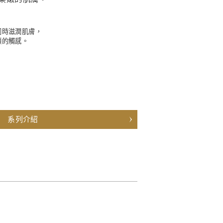
同時滋潤肌膚，
順的觸感。
系列介紹