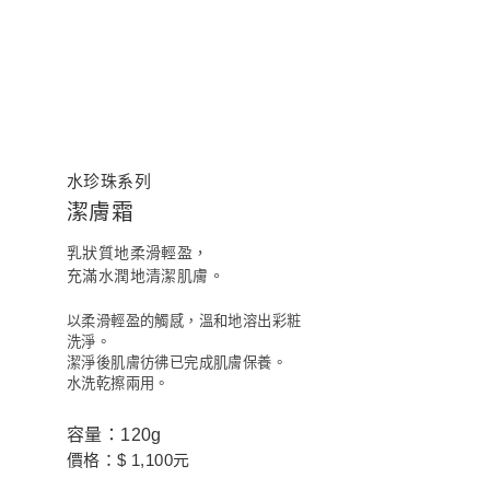
水珍珠系列
潔膚霜
乳狀質地柔滑輕盈，
充滿水潤地清潔肌膚。
以柔滑輕盈的觸感，溫和地溶出彩粧
洗淨。
潔淨後肌膚彷彿已完成肌膚保養。
水洗乾擦兩用。
容量：120g
價格：$ 1,100元