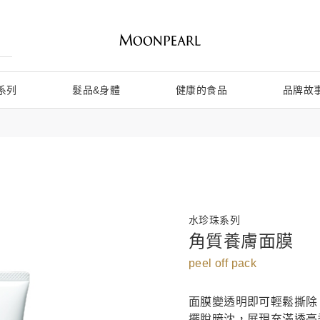
系列
髮品&身體
健康的食品
品牌故
水珍珠系列
角質養膚面膜
peel off pack
面膜變透明即可輕鬆撕除
擺脫暗沈，展現充滿透亮